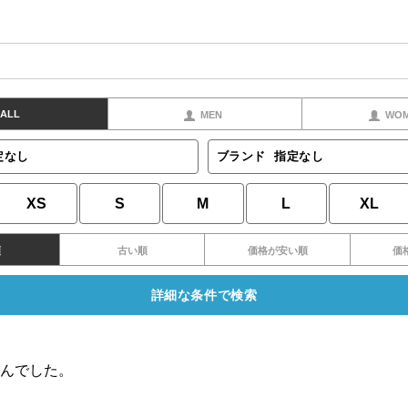
ALL
MEN
WO
定なし
ブランド
指定なし
XS
S
M
L
XL
順
古い順
価格が安い順
価
詳細な条件で検索
んでした。