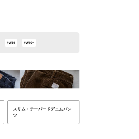
#W39
#W40~
スリム・テーパードデニムパン
ツ