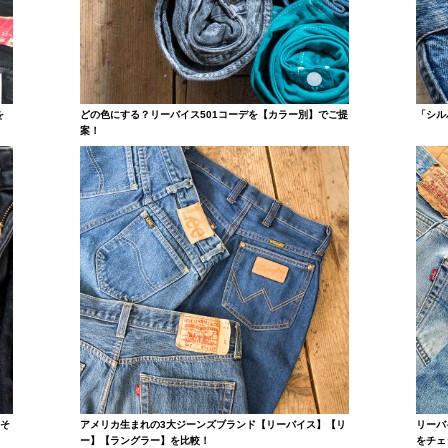
を
どの色にする？リーバイス501コーデを【カラー別】でご提
「シル
案！
らそ
アメリカ生まれの3大ジーンズブランド【リーバイス】【リ
リーバ
ー】【ラングラー】を比較！
をチェ