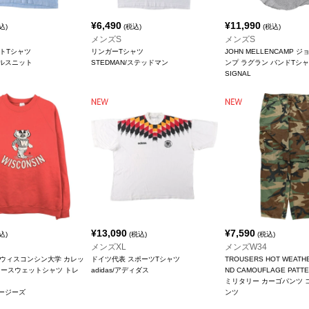
¥
6,490
¥
11,990
込)
(税込)
(税込)
メンズS
メンズS
ントTシャツ
リンガーTシャツ
JOHN MELLENCAMP 
t/ヘルスニット
STEDMAN/ステッドマン
ンプ ラグラン バンドTシャ
SIGNAL
¥
13,090
¥
7,590
込)
(税込)
(税込)
メンズXL
メンズW34
IN ウィスコンシン大学 カレッ
ドイツ代表 スポーツTシャツ
TROUSERS HOT WEATH
タースウェットシャツ トレ
adidas/アディダス
ND CAMOUFLAGE PATT
ミリタリー カーゴパンツ 
ジャージーズ
ンツ