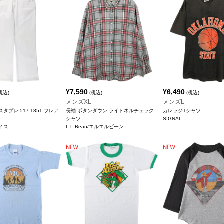
¥
7,590
¥
6,490
税込)
(税込)
(税込)
メンズXL
メンズL
 スタプレ 517-1851 フレア
長袖 ボタンダウン ライトネルチェック
カレッジTシャツ
シャツ
SIGNAL
バイス
L.L.Bean/エルエルビーン