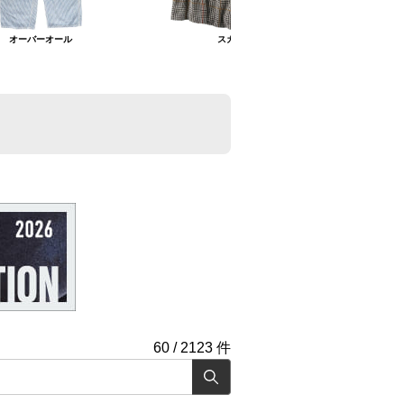
オーバーオール
スカート
60
/
2123
件