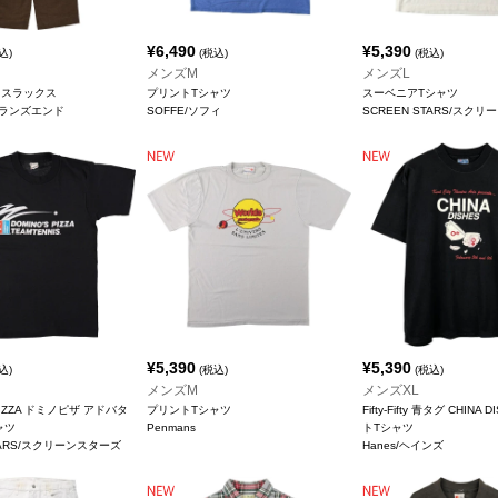
¥
6,490
¥
5,390
込)
(税込)
(税込)
メンズM
メンズL
 スラックス
プリントTシャツ
スーベニアTシャツ
D/ランズエンド
SOFFE/ソフィ
SCREEN STARS/スク
¥
5,390
¥
5,390
込)
(税込)
(税込)
メンズM
メンズXL
 PIZZA ドミノピザ アドバタ
プリントTシャツ
Fifty-Fifty 青タグ CHINA
ャツ
Penmans
トTシャツ
STARS/スクリーンスターズ
Hanes/ヘインズ