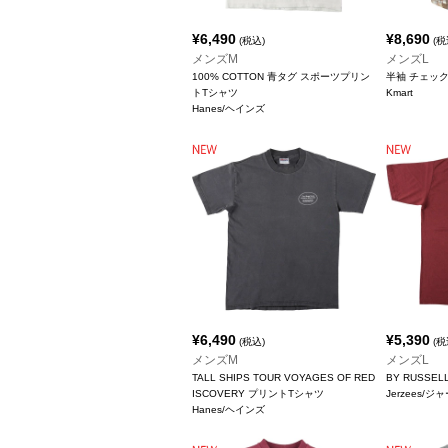
¥
6,490
¥
8,690
(税込)
(税
メンズM
メンズL
100% COTTON 青タグ スポーツプリン
半袖 チェッ
トTシャツ
Kmart
Hanes/ヘインズ
¥
6,490
¥
5,390
(税込)
(税
メンズM
メンズL
TALL SHIPS TOUR VOYAGES OF RED
BY RUSSE
ISCOVERY プリントTシャツ
Jerzees/
Hanes/ヘインズ