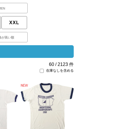
MEN
XXL
格が高い順
60
/
2123
件
在庫なしを含める