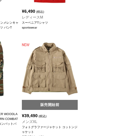
¥
6,490
(税込)
レディースM
ジョンメレンキャ
スーベニアTシャツ
ツ バンT
sportswear
販売開始前
ER WOODLA
¥
39,490
(税込)
ERN COMBAT
メンズXL
コンバットパ
フォトグラファージャケット コットンジ
ャケット