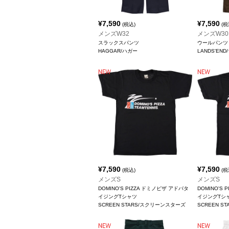
¥
7,590
¥
7,590
(税込)
(税
メンズW32
メンズW30
スラックスパンツ
ウールパンツ
HAGGAR/ハガー
LANDS'EN
¥
7,590
¥
7,590
(税込)
(税
メンズS
メンズS
DOMINO'S PIZZA ドミノピザ アドバタ
DOMINO'S
イジングTシャツ
イジングTシ
SCREEN STARS/スクリーンスターズ
SCREEN 