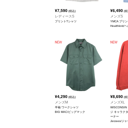
¥
7,590
¥
6,490
(税込)
(税
レディースS
メンズS
プリントTシャツ
YMCA プリ
Healthkni
¥
4,290
¥
8,690
(税込)
(税
メンズM
メンズXL
半袖 ワークシャツ
WISCONS
BIG MAC/ビッグマック
ジ キャラク
ーナー
Jerzees/