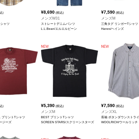
¥
8,690
¥
7,590
込)
(税込)
(税込)
メンズW31
メンズM
クシャツ
ストレートデニムパンツ
三角タグ リンガーTシャツ
L.L.Bean/エルエルビーン
Hanes/ヘインズ
¥
5,390
¥
7,590
込)
(税込)
(税込)
メンズM
メンズXL
LL プリントTシャツ
BEST プリントTシャツ
長袖 ボタンダウンストラ
ジャージーズ
SCREEN STARS/スクリーンスターズ
WOOLRICH/ウールリッチ