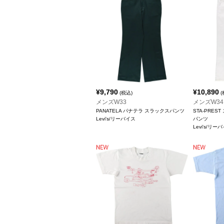
¥
9,790
¥
10,890
(税込)
(
メンズW33
メンズW34
PANATELA パナテラ スラックスパンツ
STA-PREST
Levi's/リーバイス
パンツ
Levi's/リー