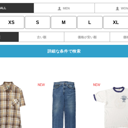
ALL
MEN
WO
XS
S
M
L
XL
順
古い順
価格が安い順
価
詳細な条件で検索