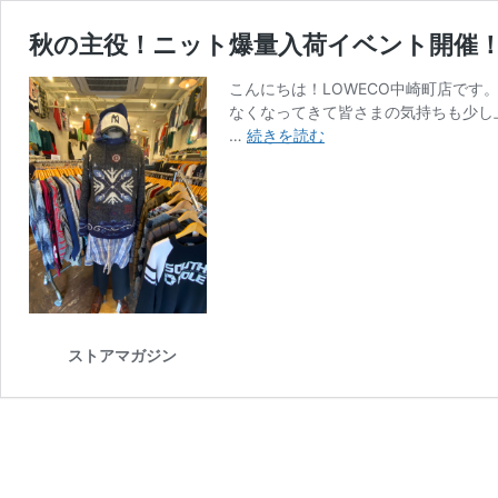
秋の主役！ニット爆量入荷イベント開催！【FI
こんにちは！LOWECO中崎町店です
なくなってきて皆さまの気持ちも少し
秋
…
続きを読む
の
主
役！
ニ
ッ
ト
爆
量
入
ストアマガジン
荷
イ
ベ
ン
ト
開