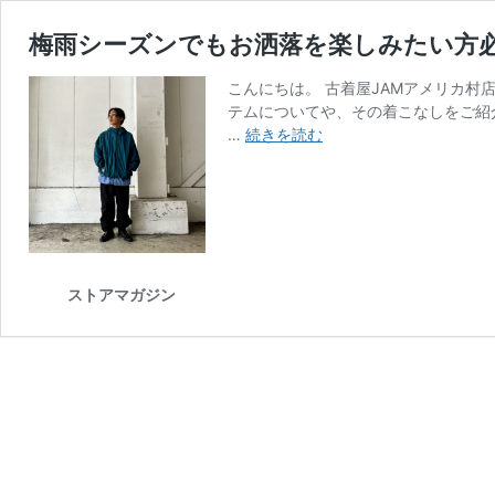
梅雨シーズンでもお洒落を楽しみたい方
こんにちは。 古着屋JAMアメリカ村
テムについてや、その着こなしをご紹
梅
…
続きを読む
雨
シ
ー
ズ
ン
で
ストアマガジン
も
お
洒
落
を
楽
し
み
た