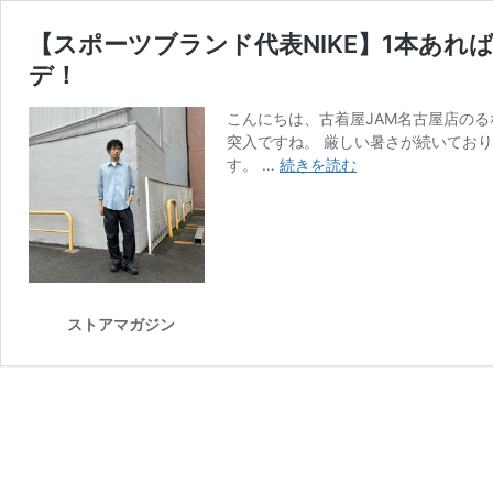
【スポーツブランド代表NIKE】1本あれ
デ！
こんにちは、古着屋JAM名古屋店のる
突入ですね。 厳しい暑さが続いてお
【ス
す。 …
続きを読む
ポ
ー
ツ
ブ
ラ
ン
ストアマガジン
ド
代
表
NIKE】
1
本
あ
れ