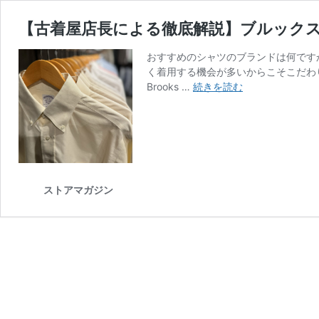
【古着屋店長による徹底解説】ブルック
おすすめのシャツのブランドは何です
く着用する機会が多いからこそこだわ
【古
Brooks …
続きを読む
着
屋
店
長
に
よ
ストアマガジン
る
徹
底
解
説】
ブ
ル
ッ
ク