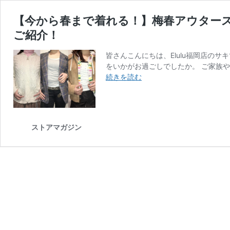
【今から春まで着れる！】梅春アウター
ご紹介！
皆さんこんにちは、Elulu福岡店の
をいかがお過ごしでしたか。 ご家族
【今
続きを読む
か
ら
春
ま
ストアマガジン
で
着
れ
る！】
梅
春
ア
ウ
タ
ー